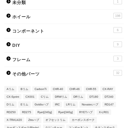
1
未分類
198
ホイール
6
コンポーネント
9
DIY
3
フレーム
32
その他パーツ
Aリム
Bリム
CarbonTi
CHR-40
CHR-46
CHR-55
CX-RAY
CX-Sprint
CX001
Cリム
DRWリム
DRリム
DT180
DT240
Dリム
Eリム
Goldixハブ
IRC
LRリム
Novatecハブ
RD147
RD250
RD275
Ryet[240g]
Ryet[340g]
RYETハブ
X-LR01
X-TRA1420
Zttoハブ
オフセットリム
カーボンスポーク
カーボンスポーク(Blade)
クリンチャー
コンポーネント
チタンスポーク