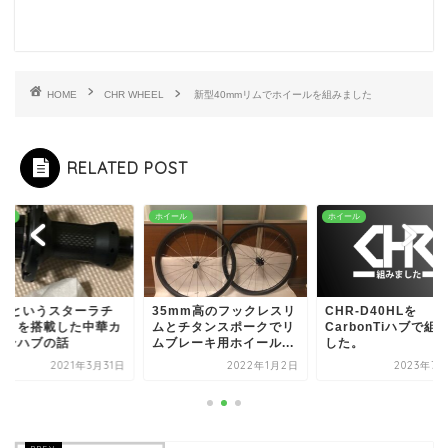
HOME
CHR WHEEL
新型40mmリムでホイールを組みました
RELATED POST
ール
ホイール
ホイール
yetというスターラチ
35mm高のフックレスリ
CHR-D40HLを
ットを搭載した中華カ
ムとチタンスポークでリ
CarbonTiハブで組
ボンハブの話
ムブレーキ用ホイール...
した。
2021年3月31日
2022年1月2日
2023年7月