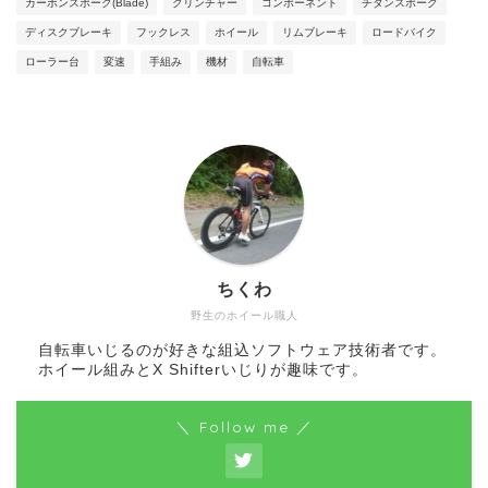
カーボンスポーク(Blade)
クリンチャー
コンポーネント
チタンスポーク
ディスクブレーキ
フックレス
ホイール
リムブレーキ
ロードバイク
ローラー台
変速
手組み
機材
自転車
ちくわ
野生のホイール職人
自転車いじるのが好きな組込ソフトウェア技術者です。
ホイール組みとX Shifterいじりが趣味です。
＼ Follow me ／