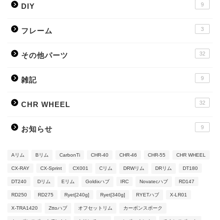
9
DIY
3
フレーム
32
その他パーツ
9
雑記
32
CHR WHEEL
9
お知らせ
Aリム
Bリム
CarbonTi
CHR-40
CHR-46
CHR-55
CHR WHEEL
CX-RAY
CX-Sprint
CX001
Cリム
DRWリム
DRリム
DT180
DT240
Dリム
Eリム
Goldixハブ
IRC
Novatecハブ
RD147
RD250
RD275
Ryet[240g]
Ryet[340g]
RYETハブ
X-LR01
X-TRA1420
Zttoハブ
オフセットリム
カーボンスポーク