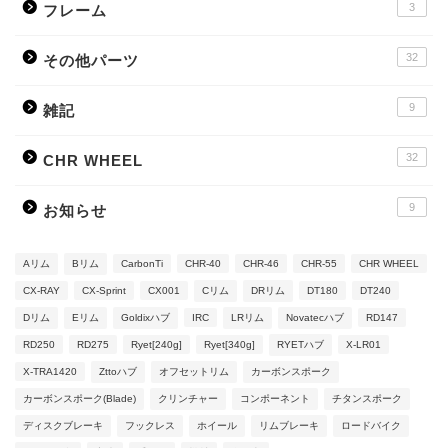
3
フレーム
32
その他パーツ
9
雑記
32
CHR WHEEL
9
お知らせ
Aリム
Bリム
CarbonTi
CHR-40
CHR-46
CHR-55
CHR WHEEL
CX-RAY
CX-Sprint
CX001
Cリム
DRリム
DT180
DT240
Dリム
Eリム
Goldixハブ
IRC
LRリム
Novatecハブ
RD147
RD250
RD275
Ryet[240g]
Ryet[340g]
RYETハブ
X-LR01
X-TRA1420
Zttoハブ
オフセットリム
カーボンスポーク
カーボンスポーク(Blade)
クリンチャー
コンポーネント
チタンスポーク
ディスクブレーキ
フックレス
ホイール
リムブレーキ
ロードバイク