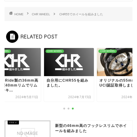
HOME
CHR WHEEL
CHR55でホイールを組みました
RELATED POST
 WHEEL
CHR WHEEL
CHR WHEEL
ght-Ride製の36mm高
自分用にCHR55を組み
オリジナルの55mm
新型40mmリムでリム
ました。
UCI認証取得しまし
ーキ...
2024年5月11日
2024年7月13日
2024年5
新型の46mm高のフックレスリムでホイ
ールを組みました