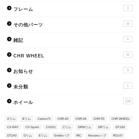
3
フレーム
33
その他パーツ
9
雑記
32
CHR WHEEL
9
お知らせ
1
未分類
198
ホイール
Aリム
Bリム
CarbonTi
CHR-40
CHR-46
CHR-55
CHR WHEEL
CX-RAY
CX-Sprint
CX001
Cリム
DRWリム
DRリム
DT180
DT240
Dリム
Eリム
Goldixハブ
IRC
Novatecハブ
RD147