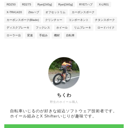
RD250
RD275
Ryet[240g]
Ryet[340g]
RYETハブ
X-LR01
X-TRA1420
Zttoハブ
オフセットリム
カーボンスポーク
カーボンスポーク(Blade)
クリンチャー
コンポーネント
チタンスポーク
ディスクブレーキ
フックレス
ホイール
リムブレーキ
ロードバイク
ローラー台
変速
手組み
機材
自転車
ちくわ
野生のホイール職人
自転車いじるのが好きな組込ソフトウェア技術者です。
ホイール組みとX Shifterいじりが趣味です。