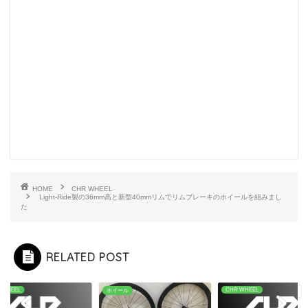
HOME
CHR WHEEL
Light-Ride製の36mm高と新型40mmリムでリムブレーキのホイールを組みまし
た
RELATED POST
 WHEEL
CHR WHEEL
ホイール