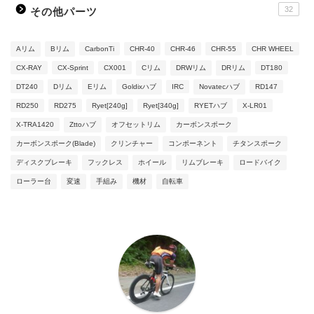
32
その他パーツ
Aリム
Bリム
CarbonTi
CHR-40
CHR-46
CHR-55
CHR WHEEL
CX-RAY
CX-Sprint
CX001
Cリム
DRWリム
DRリム
DT180
DT240
Dリム
Eリム
Goldixハブ
IRC
Novatecハブ
RD147
RD250
RD275
Ryet[240g]
Ryet[340g]
RYETハブ
X-LR01
X-TRA1420
Zttoハブ
オフセットリム
カーボンスポーク
カーボンスポーク(Blade)
クリンチャー
コンポーネント
チタンスポーク
ディスクブレーキ
フックレス
ホイール
リムブレーキ
ロードバイク
ローラー台
変速
手組み
機材
自転車