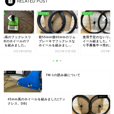
RELATED POST
ール
ホイール
ホイール
5mm高のフックレスリ
前55mm後60mmのリム
使用予定のないリム
でDBのホイールのフ
ブレーキでフックレスな
イール組ました。引
ントを組みました。
ホイールを組みまし...
り手募集中⇒売れま
2022年4月9日
2022年12月13日
2023年3
TM-1の読み値について
45mm高のホイールを組みました(フッ
クレス、DB)