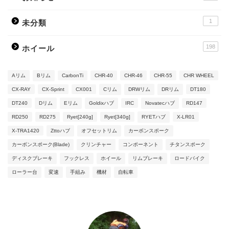
1
未分類
198
ホイール
Aリム
Bリム
CarbonTi
CHR-40
CHR-46
CHR-55
CHR WHEEL
CX-RAY
CX-Sprint
CX001
Cリム
DRWリム
DRリム
DT180
DT240
Dリム
Eリム
Goldixハブ
IRC
Novatecハブ
RD147
RD250
RD275
Ryet[240g]
Ryet[340g]
RYETハブ
X-LR01
X-TRA1420
Zttoハブ
オフセットリム
カーボンスポーク
カーボンスポーク(Blade)
クリンチャー
コンポーネント
チタンスポーク
ディスクブレーキ
フックレス
ホイール
リムブレーキ
ロードバイク
ローラー台
変速
手組み
機材
自転車