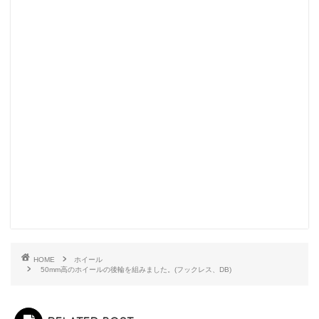
HOME
ホイール
50mm高のホイールの後輪を組みました。(フックレス、DB)