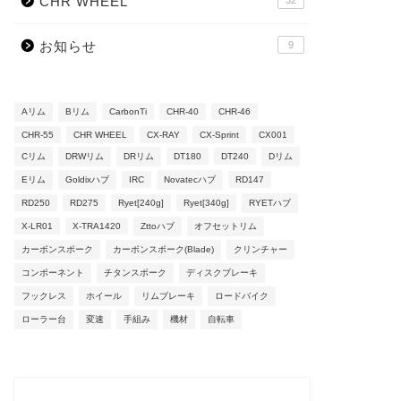
CHR WHEEL
32
お知らせ
9
Aリム
Bリム
CarbonTi
CHR-40
CHR-46
CHR-55
CHR WHEEL
CX-RAY
CX-Sprint
CX001
Cリム
DRWリム
DRリム
DT180
DT240
Dリム
Eリム
Goldixハブ
IRC
Novatecハブ
RD147
RD250
RD275
Ryet[240g]
Ryet[340g]
RYETハブ
X-LR01
X-TRA1420
Zttoハブ
オフセットリム
カーボンスポーク
カーボンスポーク(Blade)
クリンチャー
コンポーネント
チタンスポーク
ディスクブレーキ
フックレス
ホイール
リムブレーキ
ロードバイク
ローラー台
変速
手組み
機材
自転車