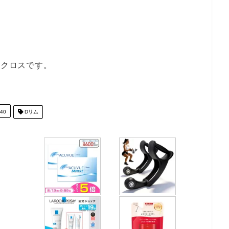
3クロスです。
40
Dリム