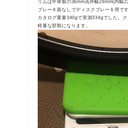
リムは中華製の36mm高外幅28mm(内幅
ブレーキ面なしでディスクブレーキ用で
カタログ重量340gで実測334gでした
軽量な部類になります。