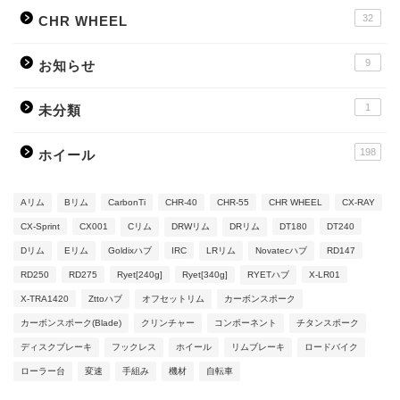
32
CHR WHEEL
9
お知らせ
1
未分類
198
ホイール
Aリム
Bリム
CarbonTi
CHR-40
CHR-55
CHR WHEEL
CX-RAY
CX-Sprint
CX001
Cリム
DRWリム
DRリム
DT180
DT240
Dリム
Eリム
Goldixハブ
IRC
LRリム
Novatecハブ
RD147
RD250
RD275
Ryet[240g]
Ryet[340g]
RYETハブ
X-LR01
X-TRA1420
Zttoハブ
オフセットリム
カーボンスポーク
カーボンスポーク(Blade)
クリンチャー
コンポーネント
チタンスポーク
ディスクブレーキ
フックレス
ホイール
リムブレーキ
ロードバイク
ローラー台
変速
手組み
機材
自転車