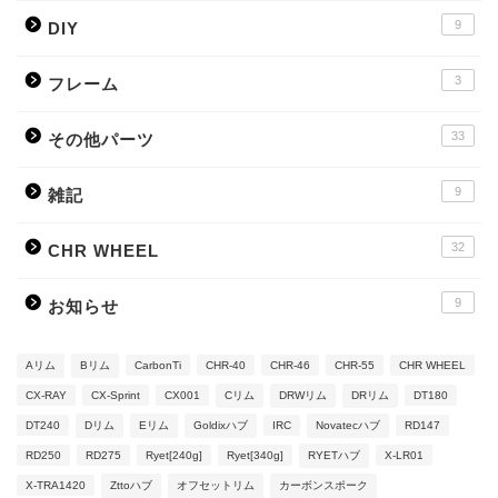
9
DIY
3
フレーム
33
その他パーツ
9
雑記
32
CHR WHEEL
9
お知らせ
Aリム
Bリム
CarbonTi
CHR-40
CHR-46
CHR-55
CHR WHEEL
CX-RAY
CX-Sprint
CX001
Cリム
DRWリム
DRリム
DT180
DT240
Dリム
Eリム
Goldixハブ
IRC
Novatecハブ
RD147
RD250
RD275
Ryet[240g]
Ryet[340g]
RYETハブ
X-LR01
X-TRA1420
Zttoハブ
オフセットリム
カーボンスポーク