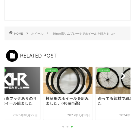
HOME
ホイール
40mm高リムブレーキでホイールを組みました
RELATED POST
ール
ホイール
ホイール
0mm高フックありのリ
検証用のホイールを組み
余ってる部材で組み
でホイール組ました
ました。(40mm高)
た
2023年10月29日
2023年3月19日
2024年3