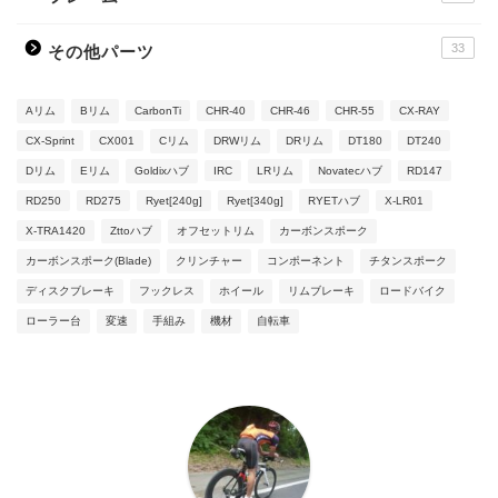
33
その他パーツ
Aリム
Bリム
CarbonTi
CHR-40
CHR-46
CHR-55
CX-RAY
CX-Sprint
CX001
Cリム
DRWリム
DRリム
DT180
DT240
Dリム
Eリム
Goldixハブ
IRC
LRリム
Novatecハブ
RD147
RD250
RD275
Ryet[240g]
Ryet[340g]
RYETハブ
X-LR01
X-TRA1420
Zttoハブ
オフセットリム
カーボンスポーク
カーボンスポーク(Blade)
クリンチャー
コンポーネント
チタンスポーク
ディスクブレーキ
フックレス
ホイール
リムブレーキ
ロードバイク
ローラー台
変速
手組み
機材
自転車