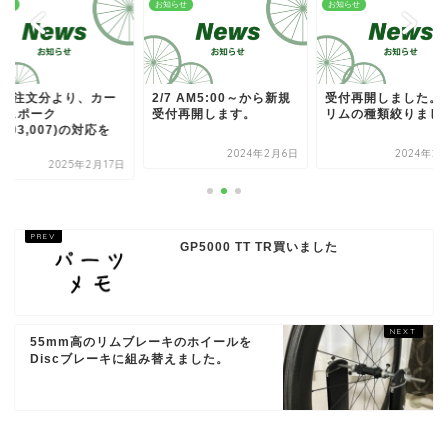
らせ
お知らせ
お知らせ
月ご注文分より、カー
2/7 AM5:00～から新規
受付再開しました。A
ンスポーク
受付再開します。
リムの種類絞りまし
H003,007)の対応を
.
2024年2月6日
2024年2
2025年2月17日
GP5000 TT TR買いました
55mm高のリムブレーキのホイールを
Discブレーキに組み替えました。